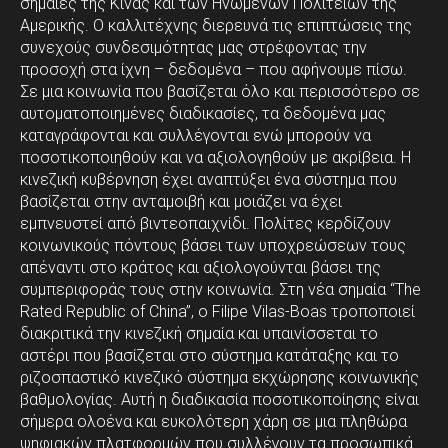
σημαίες της Κίνας και των Ηνωμένων Πολιτειών της
Αμερικής. Ο καλλιτέχνης διερευνά τις επιπτώσεις της
συνεχούς συνδεσιμότητας μας στρέφοντας την
προσοχή στα ίχνη – δεδομένα – που αφήνουμε πίσω.
Σε μια κοινωνία που βασίζεται όλο και περισσότερο σε
αυτοματοποιημένες διαδικασίες, τα δεδομένα μας
καταγράφονται και συλλέγονται ενώ μπορούν να
ποσοτικοποιηθούν και να αξιολογηθούν με ακρίβεια. Η
κινεζική κυβέρνηση έχει αναπτύξει ένα σύστημα που
βασίζεται στην ανταμοιβή και μοιάζει να έχει
εμπνευστεί από βιντεοπαιχνίδι. Πολίτες κερδίζουν
κοινωνικούς πόντους βάσει των υποχρεώσεων τους
απέναντι στο κράτος και αξιολογούνται βάσει της
συμπεριφοράς τους στην κοινωνία. Στη νέα σημαία “The
Rated Republic of China”, ο Filipe Vilas-Boas τροποποιεί
διακριτικά την κινεζική σημαία και υπαινίσσεται το
αστέρι που βασίζεται στο σύστημα κατάταξης και το
ριζοσπαστικό κινεζικό σύστημα εκχώρησης κοινωνικής
βαθμολογίας. Αυτή η διαδικασία ποσοτικοποίησης είναι
σήμερα ολοένα και ευκολότερη χάρη σε μια πληθώρα
ψηφιακών πλατφορμών που συλλέγουν τα προσωπικά